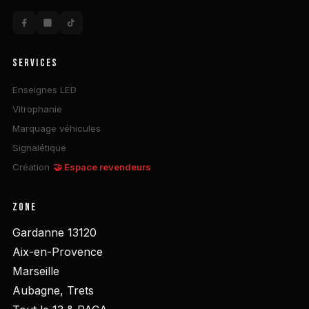
SERVICES
Enseignes LED
Vitrophanie
Marquage véhicules
Signalétique
Création
🤝 Espace revendeurs
ZONE
Gardanne 13120
Aix-en-Provence
Marseille
Aubagne, Trets