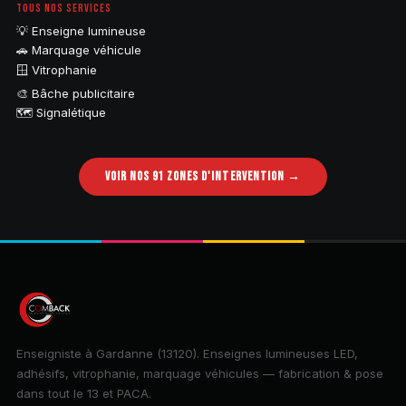
TOUS NOS SERVICES
💡 Enseigne lumineuse
🚗 Marquage véhicule
🪟 Vitrophanie
🎨 Bâche publicitaire
🗺️ Signalétique
VOIR NOS 91 ZONES D'INTERVENTION →
Enseigniste à Gardanne (13120). Enseignes lumineuses LED,
adhésifs, vitrophanie, marquage véhicules — fabrication & pose
dans tout le 13 et PACA.