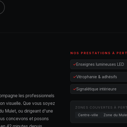
NOS PRESTATIONS À PER
Enseignes lumineuses LED
Vitrophanie & adhésifs
Signalétique intérieure
ompagne les professionnels
ion visuelle. Que vous soyez
ZONES COUVERTES À PER
u Mulet, ou dirigeant d'une
Centre-ville
Zone du Mule
nous concevons et posons
 en 42 minutes depuis