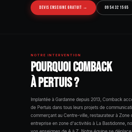
DEVIS ENSEIGNE GRATUIT →
09 54 32 15 65
NOTRE INTERVENTION
POURQUOI COMBACK
À PERTUIS ?
Implantée à Gardanne depuis 2013, Comback acc
de Pertuis dans tous leurs projets de communicat
commerçant au Centre-ville, restaurateur à Zone d
entreprise en zone d'activités à La Bastidonne, 
vos enseignes de A à Z. Notre équipe se déplace