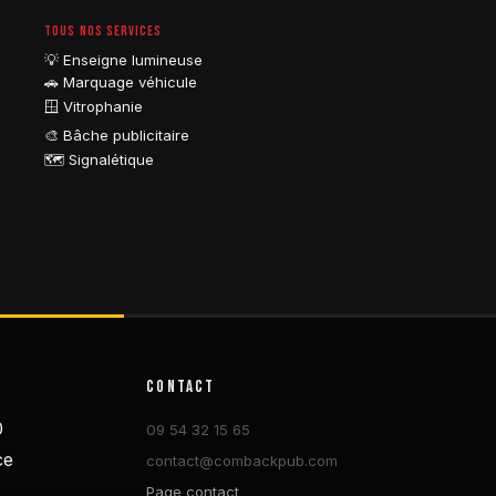
TOUS NOS SERVICES
💡 Enseigne lumineuse
🚗 Marquage véhicule
🪟 Vitrophanie
🎨 Bâche publicitaire
🗺️ Signalétique
CONTACT
0
09 54 32 15 65
ce
contact@combackpub.com
Page contact