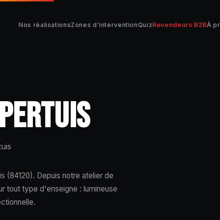
Nos réalisations
Zones d'intervention
Quiz
Revendeurs B2B
À p
 PERTUIS
uis
 (84120). Depuis notre atelier de
ur tout type d'enseigne : lumineuse
ectionnelle.