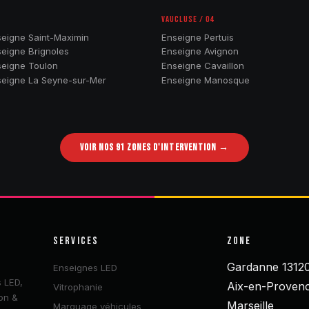
VAUCLUSE / 04
eigne Saint-Maximin
Enseigne Pertuis
eigne Brignoles
Enseigne Avignon
eigne Toulon
Enseigne Cavaillon
eigne La Seyne-sur-Mer
Enseigne Manosque
VOIR NOS 91 ZONES D'INTERVENTION →
SERVICES
ZONE
Gardanne 1312
Enseignes LED
 LED,
Aix-en-Proven
Vitrophanie
ion &
Marseille
Marquage véhicules