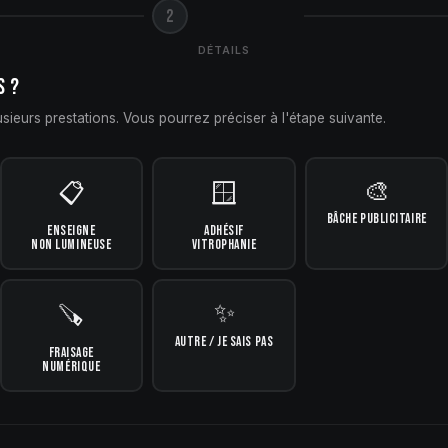
2
DÉTAILS
S ?
sieurs prestations. Vous pourrez préciser à l'étape suivante.
🎨
📋
🪟
BÂCHE PUBLICITAIRE
ENSEIGNE
ADHÉSIF
NON LUMINEUSE
VITROPHANIE
✨
🪚
AUTRE / JE SAIS PAS
FRAISAGE
NUMÉRIQUE